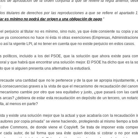
ctos de aprobación de la orden conjunta a que se refiere la regla anterior, de
:
los titulares de derechos por las reproducciones a que se refiere el apartado 
tular es mínimo no podrá dar origen a una obligación de pago
.”
el perjuicio al titular no es mínimo, sino nulo, ya que éste consiente su copia y 
 que ya conocemos no hace ni ésta ni otras exenciones (Empresas, Administracion
o así la vigente LPI, al no tener en cuenta que no existe perjuicio en estos casos.
 políticos, incluido a los del PSOE, que la solución que ahora existe para co
poral y que habrá que encontrar una solución mejor. El PSOE ha dicho que es la 
o que si alguien presenta una alternativa la estudiará.
 recaude una cantidad que no le pertenece y de la que se apropia injustamente, 
rá consecuencias graves a la vista de que el mecanismo de recaudación del cano
mecanismo cambie por otro que sea equitativo y justo, ¿que pasará con las cant
arcas? ¿debiera de estar esta recaudación en depósito de un tercero, un notari
lta, al menos en parte?
justa y existe una solución mejor que la actual y que acabaría con la recaudación 
utores por copia privada” se viene haciendo, protegiendo al mismo tiempo a tod
Creative Commons, de donde viene el Copyleft. Se trata de imponer esta compe
por cada autor, de tal forma que sea éste quien decida si cobrar o no por est