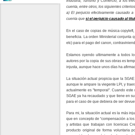
Industria, Turismo y Comercio, a los efe
cuenta, entre otros, los siguientes criterios
a) El perjuicio efectivamente causado a 
cuenta que
si el perjuicio causado al ti
En el caso de copias de música copyleft, 
beneficia. La orden Ministerial conjunta
etc) para el pago del canon, contraviniend
Estamos oyendo ultimamente a todos los
autores por la copia de sus obras es tem
injusta, aunque hace unos días ha afirmad
La situación actual propicia que la SGAE
aunque le ampare la viegente LPI, y trae
actualmente es "temporal". Cuando este 
SGAE ya ha recaudado y que tiene en sus 
para el caso de que debiera de ser devue
Para mi, la situación actual es la más in
que en concepto de “compensación a los a
y artistas que trabajan con licenicas 
producto original de forma voluntaria 