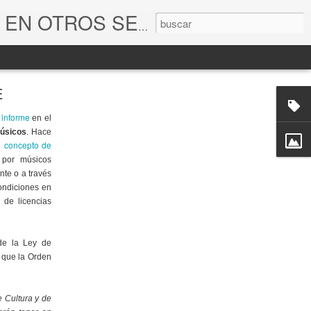
Las Licencias
LICENCIAS COPYLEFT VENTAJAS Y BENEFICIOS en la MUSICA Y EN OTROS SECTORES.
E
 informe
en el
músicos
. Hace
n concepto de
 por músicos
te o a través
condiciones en
 de licencias
de la Ley de
y que la Orden
de Cultura y de