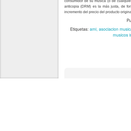
consumidor de su música (o de cualquier 
anticopia (DRM) es la más justa, de f
incremento del precio del producto origin
Pu
Etiquetas:
ami
asociacion musica
musicos 