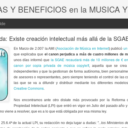
ide
da: Existe creación intelectual más allá de la SGA
un
En Marzo de 2.007 la AMI (
Asociación de Música en Internet
) publicó
que explicaba que
el canon perjudica a más de cuatro millones de 
la SGAE recaudará más de 10 millones de € e
unos días informó que
canon por copia privada de música copyleft
, aquella que se crea
independientes y que la gestionan de forma autónoma, bien personalmen
de asesores o representantes, pero siempre teniendo el control de las 
las que se va a difundir y distribuir mediante los diferentes modelos
Creative Commons
.
Nos encontramos ante otro dislate más provocado por la Reforma 
Propiedad Intelectual (LPI) que entró en vigor en Julio del pasado año 
a no viene a resolver, que es a lo que está obligada por esa misma ley.
 25.6.4ª de la actual LPI, su redacción no deja lugar a dudas:
"...los Ministerios 