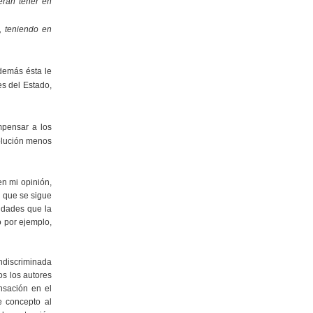
berán tener en
1, teniendo en
además ésta le
es del Estado,
mpensar a los
solución menos
en mi opinión,
n que se sigue
idades que la
o por ejemplo,
indiscriminada
os los autores
nsación en el
e concepto al