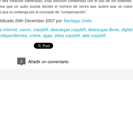
otra creación intelectual). Esta solución combinada con el uso de los sistemas
orma que un autor pueda decidir el número de veces que quiere que se copie
al que la contenga por el concepto de “compensación”.
blicado
29th December 2007
por
Santiago Ureta
 internet
canon
copyleft
descargas copyleft
descargas libres
digital
independientes
online
sgae
sitios copyleft
web copyleft
0
Añadir un comentario